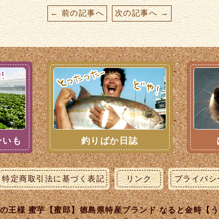
← 前の記事へ
次の記事へ →
ンいも
釣りばか日誌
特定商取引法に基づく表記
リンク
プライバシ
の王様 蜜芋【蜜郎】徳島県特産ブランド なると金時【