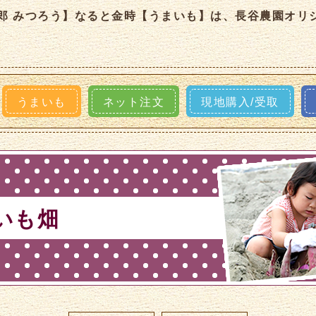
郎 みつろう】なると金時【うまいも】は、長谷農園オリ
うまいも
ネット注文
現地購入/受取
いも畑