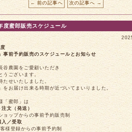
← 前の記事へ
次の記事へ →
5年度蜜郎販売スケジュール
202
年度
」事前予約販売のスケジュールとお知らせ
長谷農園をご愛顧いただき
とうございます。
待たせいたしました。
」をお届け出来る時期が近づいてまいりました。
様「蜜郎」は
ト注文（発送）
ショップからの事前予約販売制
購入／受取
Eお客様登録からの事前予約制