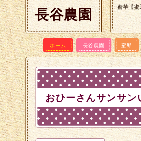
蜜芋【蜜
長谷農園
ホーム
長谷農園
蜜郎
おひーさんサンサン