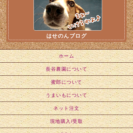
はせのんブログ
ホーム
長谷農園について
蜜郎について
うまいもについて
ネット注文
現地購入/受取