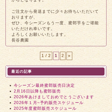
ご注文から発送までに少々お待ちいただいて
おりますが、
ぜひ、今シーズンもう一度、蜜郎芋をご堪能
いただけれ幸いです。
よろしくお願いいたします。
長谷農園
1 / 2
1
2
»
最近の記事
今シーズン最終蜜郎販売日決定
2月16日以降も蜜郎販売
2026年あけましておめでとうございます
2026年１月~予約販売スケジュール
2025年度蜜郎販売スケジュール