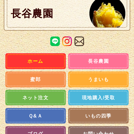
長谷農園
ホーム
長谷農園
蜜郎
うまいも
ネット注文
現地購入/受取
Ｑ&Ａ
いもの四季
ブログ
お問い合わせ