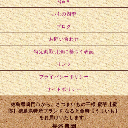
Ｑ&Ａ
いもの四季
ブログ
お問い合わせ
特定商取引法に基づく表記
リンク
プライバシーポリシー
サイトポリシー
徳島県鳴門市から、さつまいもの王様 蜜芋【蜜
郎】徳島県特産ブランド なると金時【うまいも】
をお届けいたします。
長谷農園