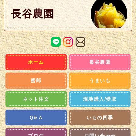
長谷農園
ホーム
長谷農園
蜜郎
うまいも
ネット注文
現地購入/受取
Ｑ&Ａ
いもの四季
ブログ
お問い合わせ