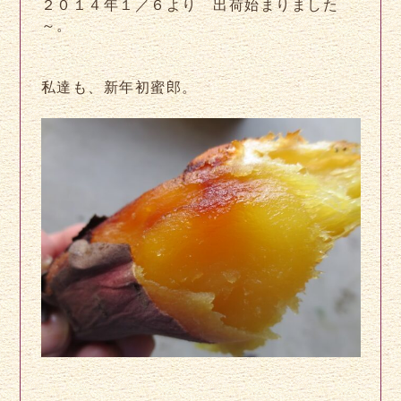
２０１４年１／６より 出荷始まりました
～。
私達も、新年初蜜郎。