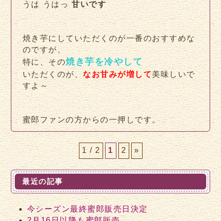
うは
うはっ
甘いです
焼き芋にしていただくのが一番のおすすめな
のですが、
焼き芋を冷やして
特に、その
いただくのが、
なお甘みが増して
美味しいで
すよ～
蜜郎ファンの方からの一押しです。
1 / 2
1
2
»
最近の記事
今シーズン最終蜜郎販売日決定
2月16日以降も蜜郎販売