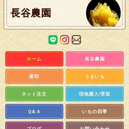
長谷農園
ホーム
長谷農園
蜜郎
うまいも
ネット注文
現地購入/受取
Ｑ&Ａ
いもの四季
ブログ
お問い合わせ