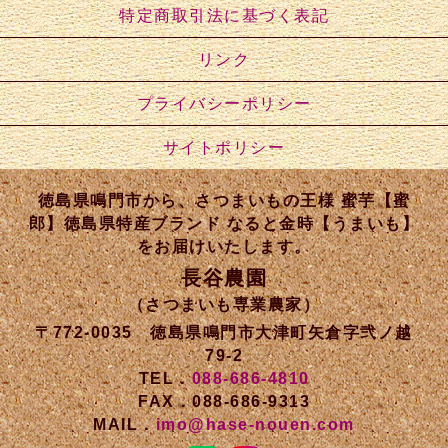
特定商取引法に基づく表記
リンク
プライバシーポリシー
サイトポリシー
徳島県鳴門市から、さつまいもの王様 蜜芋【蜜
郎】徳島県特産ブランド なると金時【うまいも】
をお届けいたします。
長谷農園
（さつまいも専業農家）
〒772-0035 徳島県鳴門市大津町矢倉字弐ノ越
79-2
TEL．
088-686-4810
FAX．088-686-9313
MAIL．
imo@hase-nouen.com