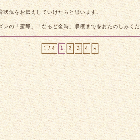
育状況をお伝えしていけたらと思います。
ズンの「蜜郎」「なると金時」収穫までをおたのしみく
1 / 4
1
2
3
4
»