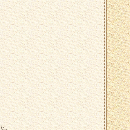
。
した。