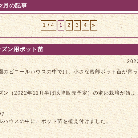
年2月の記事
1 / 4
1
2
3
4
»
ーズン用ポット苗
202
園のビニールハウスの中では、小さな蜜郎ポット苗が育
ズン（2022年11月半ば以降販売予定）の蜜郎栽培が始ま
/7
ルハウスの中に、ポット苗を植え付けました。