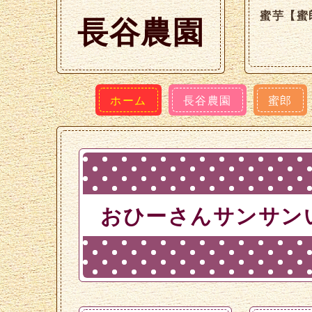
蜜芋【蜜
長谷農園
ホーム
長谷農園
蜜郎
おひーさんサンサン