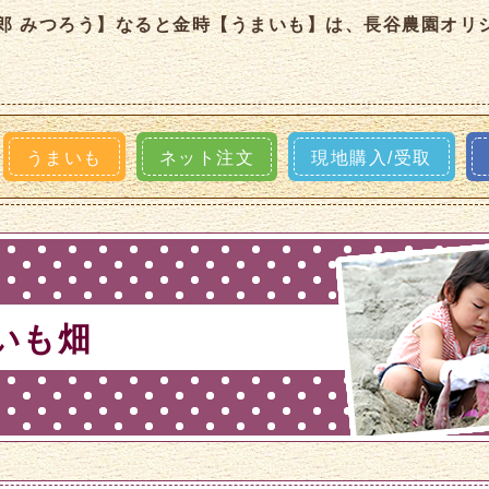
郎 みつろう】なると金時【うまいも】は、長谷農園オリ
うまいも
ネット注文
現地購入/受取
いも畑