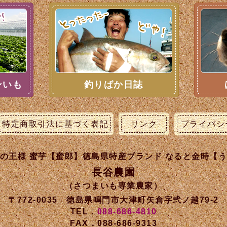
ンいも
釣りばか日誌
特定商取引法に基づく表記
リンク
プライバシ
の王様 蜜芋【蜜郎】徳島県特産ブランド なると金時【
長谷農園
（さつまいも専業農家）
〒772-0035 徳島県鳴門市大津町矢倉字弐ノ越79-2
TEL．
088-686-4810
FAX．088-686-9313