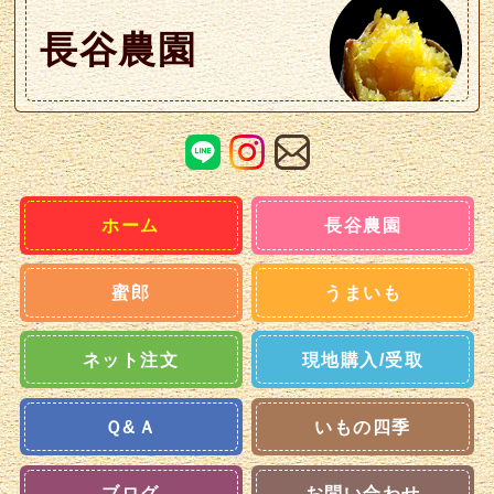
長谷農園
ホーム
長谷農園
蜜郎
うまいも
ネット注文
現地購入/受取
Ｑ&Ａ
いもの四季
ブログ
お問い合わせ