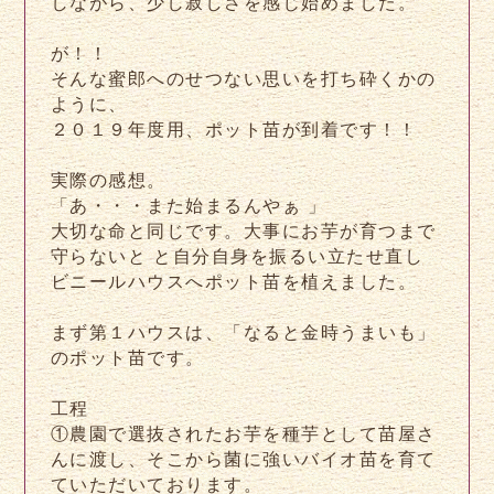
しながら、少し寂しさを感じ始めました。
が！！
そんな蜜郎へのせつない思いを打ち砕くかの
ように、
２０１９年度用、ポット苗が到着です！！
実際の感想。
「あ・・・また始まるんやぁ
」
大切な命と同じです。大事にお芋が育つまで
守らないと
と自分自身を振るい立たせ直し
ビニールハウスへポット苗を植えました。
まず第１ハウスは、「なると金時うまいも」
のポット苗です。
工程
①農園で選抜されたお芋を種芋として苗屋さ
んに渡し、そこから菌に強いバイオ苗を育て
ていただいております。