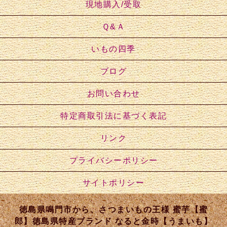
現地購入/受取
Ｑ&Ａ
いもの四季
ブログ
お問い合わせ
特定商取引法に基づく表記
リンク
プライバシーポリシー
サイトポリシー
徳島県鳴門市から、さつまいもの王様 蜜芋【蜜
郎】徳島県特産ブランド なると金時【うまいも】