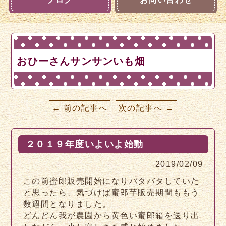
おひーさんサンサンいも畑
← 前の記事へ
次の記事へ →
２０１９年度いよいよ始動
2019/02/09
この前蜜郎販売開始になりバタバタしていた
と思ったら、気づけば蜜郎芋販売期間ももう
数週間となりました。
どんどん我が農園から黄色い蜜郎箱を送り出