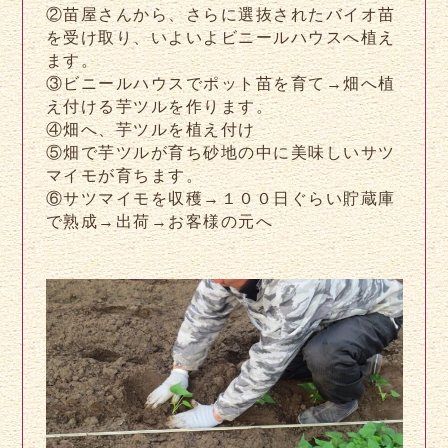
②苗屋さんから、さらに選抜されたバイオ苗
を受け取り、いよいよビニールハウスへ植え
ます。
③ビニールハウスでポット苗を育て→畑へ植
え付ける芋ツルを作ります。
④畑へ、芋ツルを植え付け
⑤畑で芋ツルが育ち砂地の中に美味しいサツ
マイモが育ちます。
⑥サツマイモを収穫→１００日ぐらい貯蔵庫
で熟成→出荷→お客様の元へ