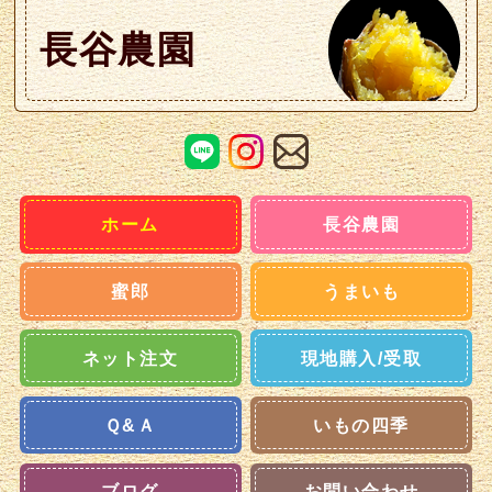
長谷農園
ホーム
長谷農園
蜜郎
うまいも
ネット注文
現地購入/受取
Ｑ&Ａ
いもの四季
ブログ
お問い合わせ