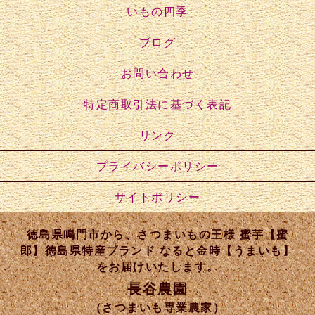
いもの四季
ブログ
お問い合わせ
特定商取引法に基づく表記
リンク
プライバシーポリシー
サイトポリシー
徳島県鳴門市から、さつまいもの王様 蜜芋【蜜
郎】徳島県特産ブランド なると金時【うまいも】
をお届けいたします。
長谷農園
（さつまいも専業農家）