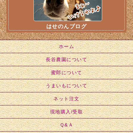
はせのんブログ
ホーム
長谷農園について
蜜郎について
うまいもについて
ネット注文
現地購入/受取
Ｑ&Ａ