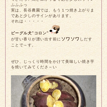
ふふふっ
実は、長谷農園では、もう１つ焼き上がりま
であと少しのサインがあります。
それは・・・・・
ビーグル犬”コロン”
ソワソワ
が甘い香りが漂い出す前に
しだす
ことで～す。
ぜひ、じっくり時間をかけて美味しい焼き芋
を焼いてみてくださ～い