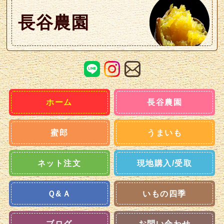
長谷農園
ホーム
長谷農園
蜜郎
うまいも
ネット注文
現地購入/受取
Ｑ&Ａ
いもの四季
ブログ
お問い合わせ