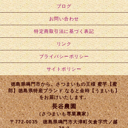
ブログ
お問い合わせ
特定商取引法に基づく表記
リンク
プライバシーポリシー
サイトポリシー
徳島県鳴門市から、さつまいもの王様 蜜芋【蜜
郎】徳島県特産ブランド なると金時【うまいも】
をお届けいたします。
長谷農園
（さつまいも専業農家）
〒772-0035 徳島県鳴門市大津町矢倉字弐ノ越