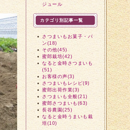
ジュール
カテゴリ別記事一覧
さつまいもお菓子・パ
ン(18)
その他(45)
蜜郎栽培(42)
なると金時さつまいも
(51)
お客様の声(3)
さつまいもレシピ(9)
蜜郎出荷作業(3)
さつまいも全般(21)
蜜郎さつまいも(63)
長谷農園(25)
なると金時うまいも栽
培(10)