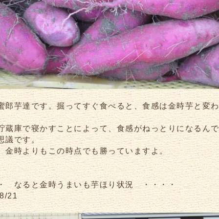
蜜郎芋達です。掘ってすぐ食べると、食感は金時芋と変
貯蔵庫で寝かすことによって、食感がねっとりになるん
思議です。
、金時よりもこの時点でも勝っていますよ。
・ なると金時うまいも芋ほり状況 ・・・・
8/21