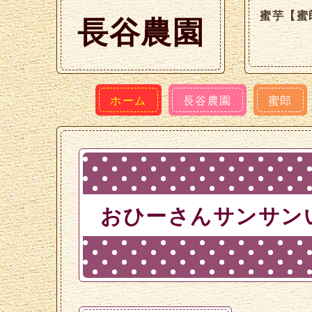
蜜芋【蜜
長谷農園
ホーム
長谷農園
蜜郎
おひーさんサンサン