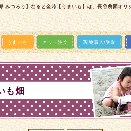
郎 みつろう】なると金時【うまいも】は、長谷農園オリ
うまいも
ネット注文
現地購入/受取
いも畑