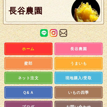
長谷農園
ホーム
長谷農園
蜜郎
うまいも
ネット注文
現地購入/受取
Ｑ&Ａ
いもの四季
ブログ
お問い合わせ