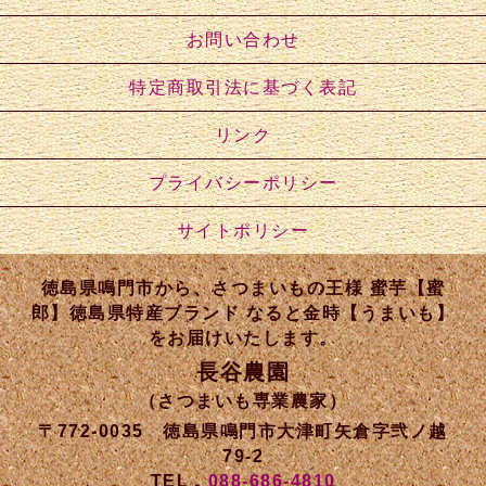
お問い合わせ
特定商取引法に基づく表記
リンク
プライバシーポリシー
サイトポリシー
徳島県鳴門市から、さつまいもの王様 蜜芋【蜜
郎】徳島県特産ブランド なると金時【うまいも】
をお届けいたします。
長谷農園
（さつまいも専業農家）
〒772-0035 徳島県鳴門市大津町矢倉字弐ノ越
79-2
TEL．
088-686-4810