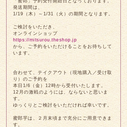
「蜜郎」予約受付開始日となっております。
発送期間は、
1/19（木）～1/31（火）の期間となります。
ご検討をいただき、
オンラインショップ
https://mitsurou.theshop.jp
から、ご予約をいただけることをお待ちして
います。
合わせて、テイクアウト（現地購入／受け取
り）のご予約を
本日1/6（金）12時から受付いたします。
12月の激戦のようには、ならないと思いま
す。
ゆっくりとご検討をいただければ幸いです。
蜜郎芋は、２月末頃まで充分にご用意できま
す。