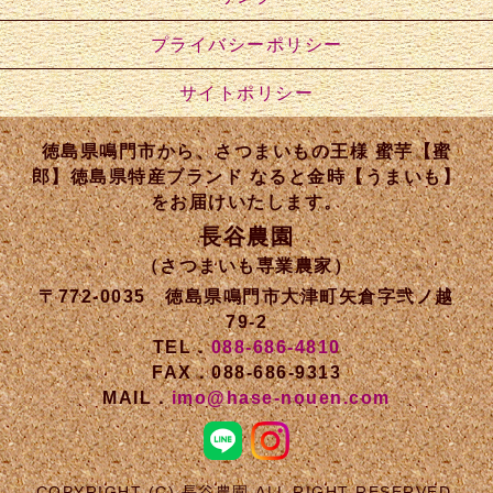
プライバシーポリシー
サイトポリシー
徳島県鳴門市から、さつまいもの王様 蜜芋【蜜
郎】徳島県特産ブランド なると金時【うまいも】
をお届けいたします。
長谷農園
（さつまいも専業農家）
〒772-0035 徳島県鳴門市大津町矢倉字弐ノ越
79-2
TEL．
088-686-4810
FAX．088-686-9313
MAIL．
imo@hase-nouen.com
COPYRIGHT (C) 長谷農園 ALL RIGHT RESERVED.