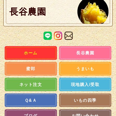
長谷農園
ホーム
長谷農園
蜜郎
うまいも
ネット注文
現地購入/受取
Ｑ&Ａ
いもの四季
ブログ
お問い合わせ