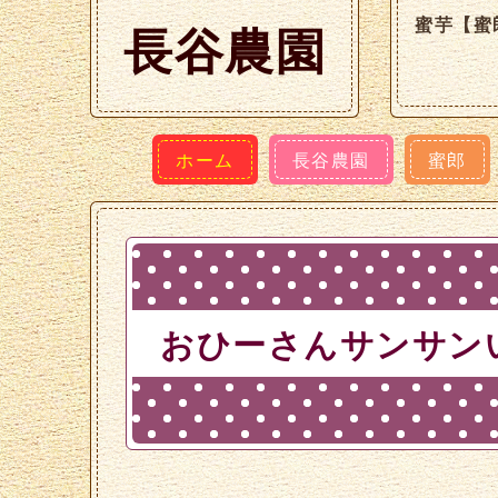
蜜芋【蜜
長谷農園
ホーム
長谷農園
蜜郎
おひーさんサンサン