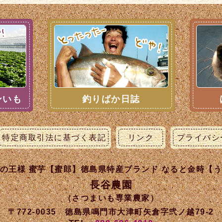
ンいも
釣りばか日誌
特定商取引法に基づく表記
リンク
プライバシ
の王様 蜜芋【蜜郎】徳島県特産ブランド なると金時【
長谷農園
（さつまいも専業農家）
〒772-0035 徳島県鳴門市大津町矢倉字弐ノ越79-2