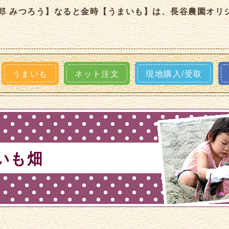
郎 みつろう】なると金時【うまいも】は、長谷農園オリ
うまいも
ネット注文
現地購入/受取
いも畑