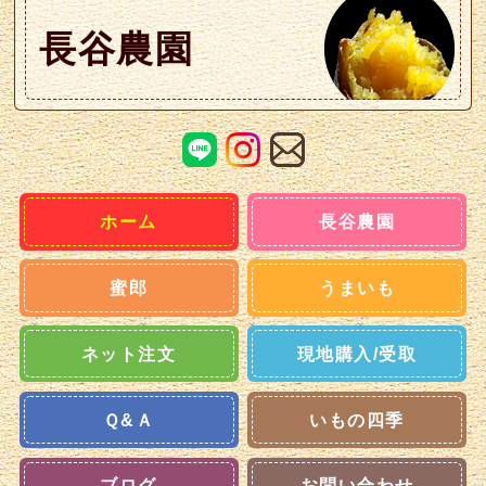
長谷農園
ホーム
長谷農園
蜜郎
うまいも
ネット注文
現地購入/受取
Ｑ&Ａ
いもの四季
ブログ
お問い合わせ