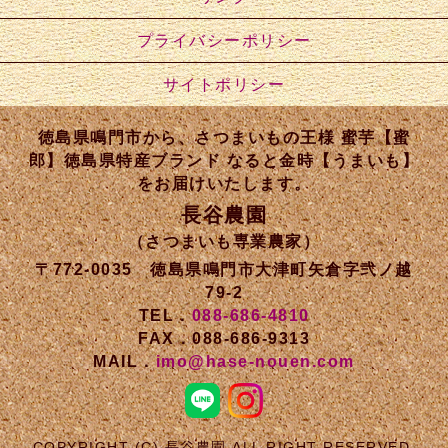
プライバシーポリシー
サイトポリシー
徳島県鳴門市から、さつまいもの王様 蜜芋【蜜
郎】徳島県特産ブランド なると金時【うまいも】
をお届けいたします。
長谷農園
（さつまいも専業農家）
〒772-0035 徳島県鳴門市大津町矢倉字弐ノ越
79-2
TEL．
088-686-4810
FAX．088-686-9313
MAIL．
imo@hase-nouen.com
COPYRIGHT (C) 長谷農園 ALL RIGHT RESERVED.