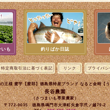
ンいも
釣りばか日誌
特定商取引法に基づく表記
リンク
プライバシ
の王様 蜜芋【蜜郎】徳島県特産ブランド なると金時【
長谷農園
（さつまいも専業農家）
〒772-0035 徳島県鳴門市大津町矢倉字弐ノ越79-2