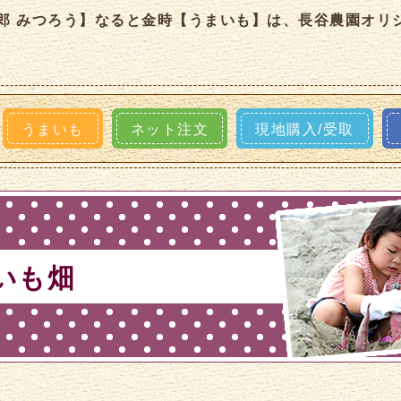
郎 みつろう】なると金時【うまいも】は、長谷農園オリ
うまいも
ネット注文
現地購入/受取
いも畑