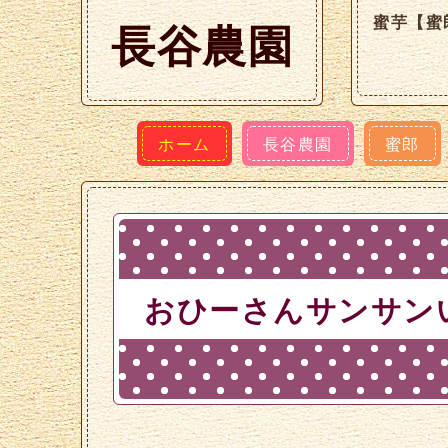
蜜芋【蜜
長谷農園
ホーム
長谷農園
蜜郎
おひーさんサンサン