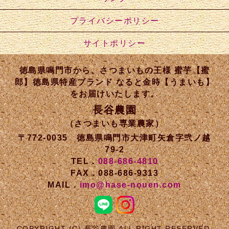
プライバシーポリシー
サイトポリシー
徳島県鳴門市から、さつまいもの王様 蜜芋【蜜
郎】徳島県特産ブランド なると金時【うまいも】
をお届けいたします。
長谷農園
（さつまいも専業農家）
〒772-0035 徳島県鳴門市大津町矢倉字弐ノ越
79-2
TEL．
088-686-4810
FAX．088-686-9313
MAIL．
imo@hase-nouen.com
COPYRIGHT (C) 長谷農園 ALL RIGHT RESERVED.