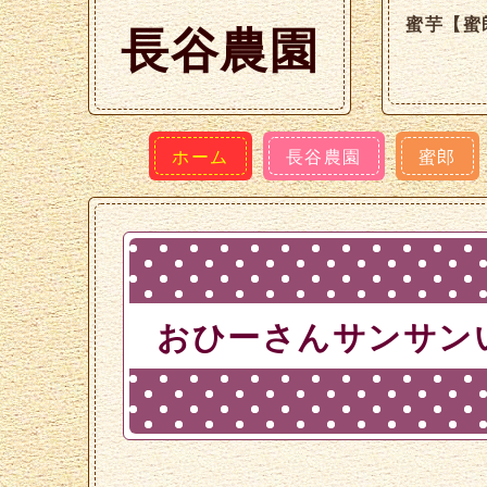
蜜芋【蜜
長谷農園
ホーム
長谷農園
蜜郎
おひーさんサンサン