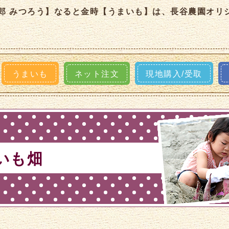
郎 みつろう】なると金時【うまいも】は、長谷農園オリ
うまいも
ネット注文
現地購入/受取
いも畑