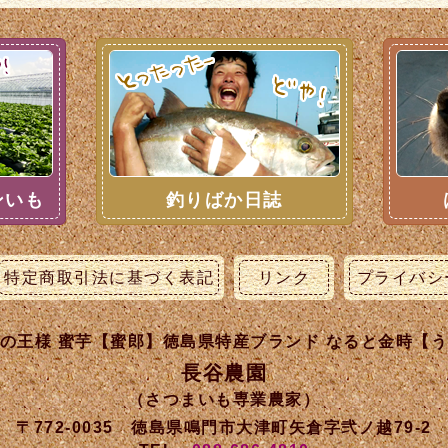
ンいも
釣りばか日誌
特定商取引法に基づく表記
リンク
プライバシ
の王様 蜜芋【蜜郎】徳島県特産ブランド なると金時【
長谷農園
（さつまいも専業農家）
〒772-0035 徳島県鳴門市大津町矢倉字弐ノ越79-2