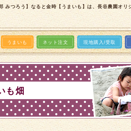
郎 みつろう】なると金時【うまいも】は、長谷農園オリ
うまいも
ネット注文
現地購入/受取
いも畑