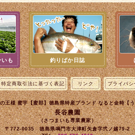
ンいも
釣りばか日誌
特定商取引法に基づく表記
リンク
プライバシ
の王様 蜜芋【蜜郎】徳島県特産ブランド なると金時【
長谷農園
（さつまいも専業農家）
〒772-0035 徳島県鳴門市大津町矢倉字弐ノ越79-2