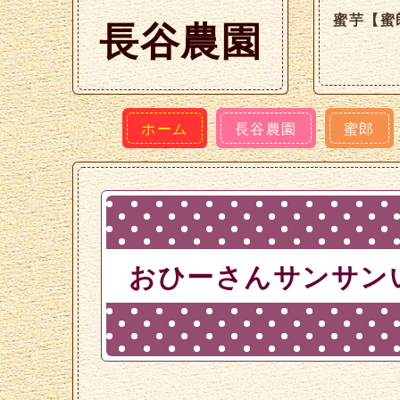
蜜芋【蜜
長谷農園
ホーム
長谷農園
蜜郎
おひーさんサンサン